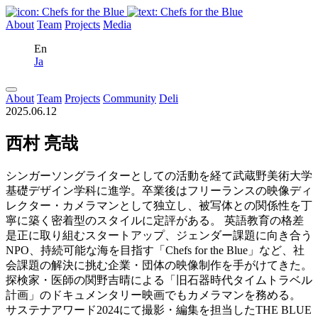
About
Team
Projects
Media
En
Ja
About
Team
Projects
Community
Deli
2025.06.12
西村 亮哉
シンガーソングライターとしての活動を経て武蔵野美術大学
基礎デザイン学科に進学。卒業後はフリーランスの映像ディ
レクター・カメラマンとして独立し、被写体との関係性を丁
寧に築く密着型のスタイルに定評がある。 英語教育の格差
是正に取り組むスタートアップ、ジェンダー課題に向き合う
NPO、持続可能な海を目指す「Chefs for the Blue」など、社
会課題の解決に挑む企業・団体の映像制作を手がけてきた。
探検家・医師の関野吉晴による「旧石器時代タイムトラベル
計画」のドキュメンタリー映画でもカメラマンを務める。
サステナアワード2024にて撮影・編集を担当したTHE BLUE