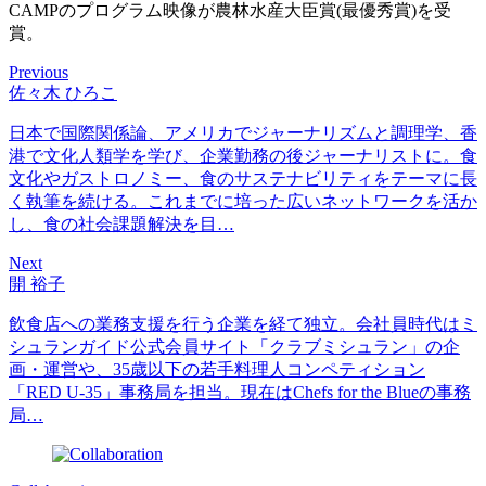
CAMPのプログラム映像が農林水産大臣賞(最優秀賞)を受
賞。
Previous
佐々木 ひろこ
日本で国際関係論、アメリカでジャーナリズムと調理学、香
港で文化人類学を学び、企業勤務の後ジャーナリストに。食
文化やガストロノミー、食のサステナビリティをテーマに長
く執筆を続ける。これまでに培った広いネットワークを活か
し、食の社会課題解決を目…
Next
開 裕子
飲食店への業務支援を行う企業を経て独立。会社員時代はミ
シュランガイド公式会員サイト「クラブミシュラン」の企
画・運営や、35歳以下の若手料理人コンペティション
「RED U-35」事務局を担当。現在はChefs for the Blueの事務
局…