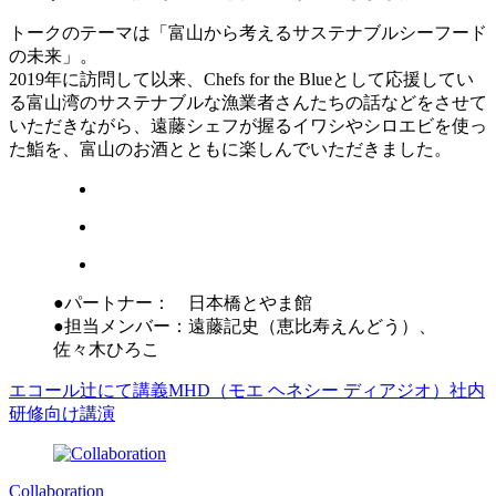
トークのテーマは「富山から考えるサステナブルシーフード
の未来」。
2019年に訪問して以来、Chefs for the Blueとして応援してい
る富山湾のサステナブルな漁業者さんたちの話などをさせて
いただきながら、遠藤シェフが握るイワシやシロエビを使っ
た鮨を、富山のお酒とともに楽しんでいただきました。
●パートナー： 日本橋とやま館
●担当メンバー：遠藤記史（恵比寿えんどう）、
佐々木ひろこ
エコール辻にて講義
MHD（モエ ヘネシー ディアジオ）社内
研修向け講演
Collaboration