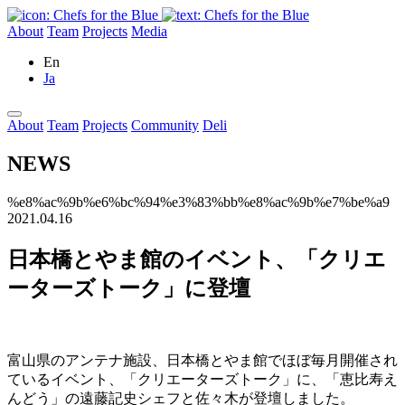
About
Team
Projects
Media
En
Ja
About
Team
Projects
Community
Deli
NEWS
%e8%ac%9b%e6%bc%94%e3%83%bb%e8%ac%9b%e7%be%a9
2021.04.16
日本橋とやま館のイベント、「クリエ
ーターズトーク」に登壇
富山県のアンテナ施設、日本橋とやま館でほぼ毎月開催され
ているイベント、「クリエーターズトーク」に、「恵比寿え
んどう」の遠藤記史シェフと佐々木が登壇しました。