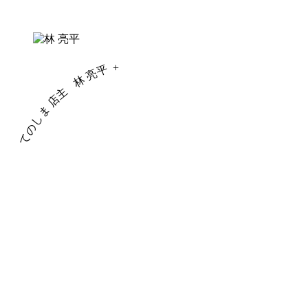
+
林 亮平
てのしま 店主