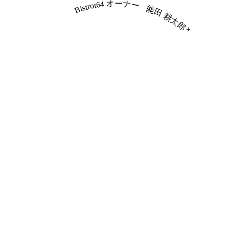
Bistrot64 オーナー
能田 耕太郎
+