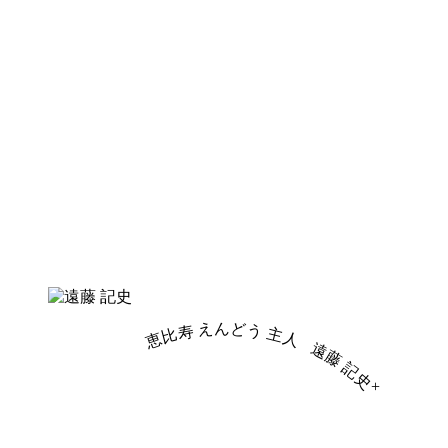
恵比寿 えんどう 主人
遠藤 記史
+