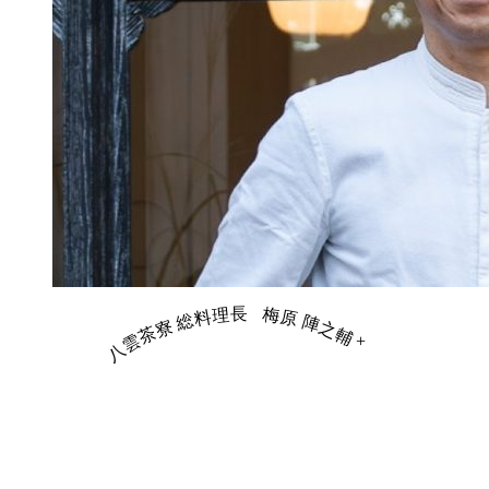
八雲茶寮 総料理長
梅原 陣之輔
+