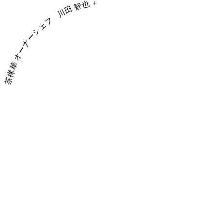
+
川田 智也
茶禅華 オーナーシェフ