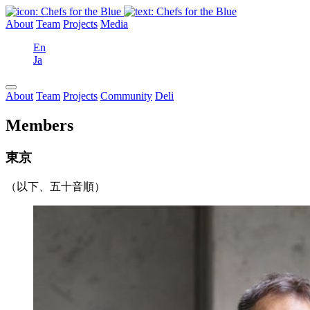
About
Team
Projects
Media
En
Ja
About
Team
Projects
Community
Deli
Members
東京
（以下、五十音順）