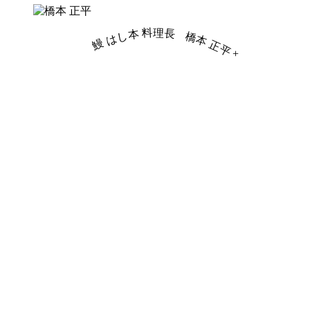
鰻 はし本 料理長
橋本 正平
+