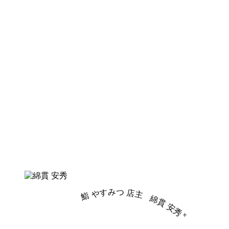
鮨 やすみつ 店主
綿貫 安秀
+