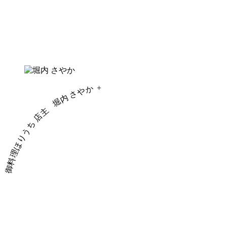
+
堀内 さやか
御料理ほりうち 店主