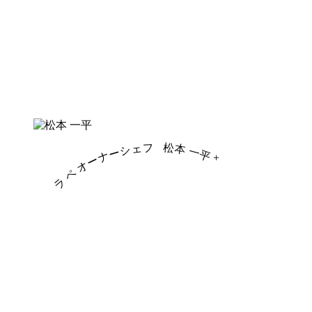
ラ ペ オーナーシェフ
松本 一平
+