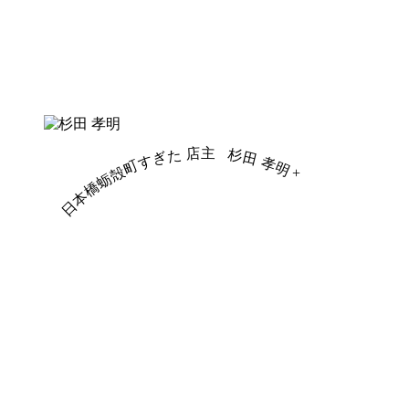
日本橋蛎殻町すぎた 店主
杉田 孝明
+