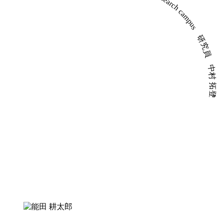
中むら食堂 memu open research campus 研究員
中村 拓登
+