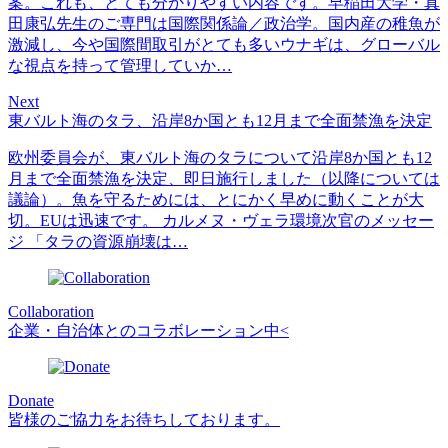
案。これも、とても分かりやすい内容です。早稲田大学・真
田康弘先生のご専門は国際関係論／政治学。国内産の稚魚が
激減し、今や国際間取引がとても多いウナギは、グローバル
な視点を持って管理していか…
Next
東バルト海のタラ、沿岸8か国とも12月まで全面禁漁を決定
欧州委員会が、東バルト海のタラについて沿岸8か国とも12
月まで全面禁漁を決定、即日施行しました（以降については
議論）。魚を守るためには、とにかく早めに動くことが大
切。EUは迅速です。 カルメヌ・ヴェラ環境次官のメッセー
ジ 「タラの資源崩壊は…
Collaboration
企業・自治体とのコラボレーション中<
Donate
皆様のご協力をお待ちしております。