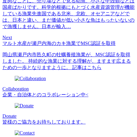
皮肉なことに、売り場などで見る幼魚、小さな甲殻類などは
国産ばかりです。科学的根拠にもとづく水産資源管理が機能
している漁業先進国である北米、北欧、オセアニアなどで
は、日本と違い、まだ価値が低い小さな魚はもったいないの
で漁獲しません。日本が輸入…
Next
マルト水産が瀬戸内海のカキ漁業でMSC認証を取得
岡山県瀬戸内市邑久町の牡蠣養殖漁業が、MSC認証を取得
しました。 持続的な漁業に対する理解が、ますます広まる
ための一歩となりますように。 記事はこちら
Collaboration
企業・自治体とのコラボレーション中<
Donate
皆様のご協力をお待ちしております。