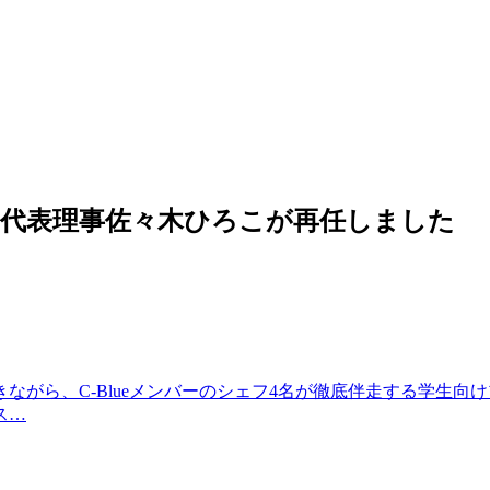
に代表理事佐々木ひろこが再任しました
ら、C-Blueメンバーのシェフ4名が徹底伴走する学生向けプログ
ス…