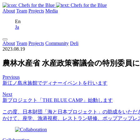
About
Team
Projects
Media
En
Ja
About
Team
Projects
Community
Deli
2023.08.19
農林水産省 水産政策審議会の特別委員
Previous
新江ノ島水族館でディナーイベントを行います
Next
新プロジェクト「THE BLUE CAMP」始動します
この度、日本財団「海と日本プロジェクト」の助成をいただきなが
かけて、座学、漁港視察、レストラン研修、ポップアップレ