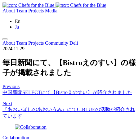
About
Team
Projects
Media
En
Ja
About
Team
Projects
Community
Deli
2024.11.29
毎日新聞にて、【Bistroえのすい】の様
子が掲載されました
Previous
中国新聞SELECTにて【Bistroえのすい】が紹介されました
Next
『あおいほしのあおいうみ』にて­C-BLUEの活動が紹介され
ています
Collaboration