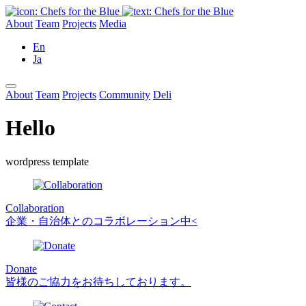
About
Team
Projects
Media
En
Ja
About
Team
Projects
Community
Deli
Hello
wordpress template
Collaboration
企業・自治体とのコラボレーション中<
Donate
皆様のご協力をお待ちしております。