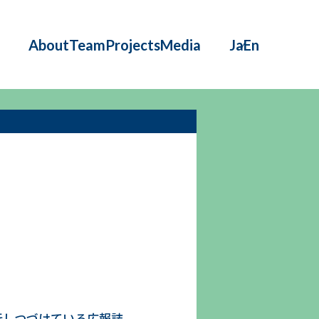
About
Team
Projects
Media
Ja
En
行しつづけている広報誌