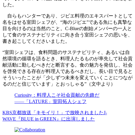
した。
自らもハンターであり、ジビエ料理のエキスパートとして
名をはせる室田シェフが、“海のジビエ”である魚にも真摯な
目を向けるのは当然のこと。C-Blueの創始メンバーの一人と
して食のサステナビリティに向き合う室田シェフの思いを、
書き起こしてくださいました。
“室田シェフは、食料問題のサステナビリティ、あるいは自
然環境の循環を語るとき、料理人たるものが率先して社会貢
献活動に勤しむべきだと断言する。食の魅力を発信し、社会
を啓発できる存在が料理人であるべきだし、長い目で見ると
そういったことが「少しずつ未来を変えていくことにつなが
るのだと信じています」とおっしゃる”（文中より）
Curiosity：料理人こそ社会貢献の先鋒だ
――「LATURE」室田拓人シェフ
KBS京都放送「キモイリ！」で放映されました
J-
WAVE『BLUE in GREEN』に出演しました