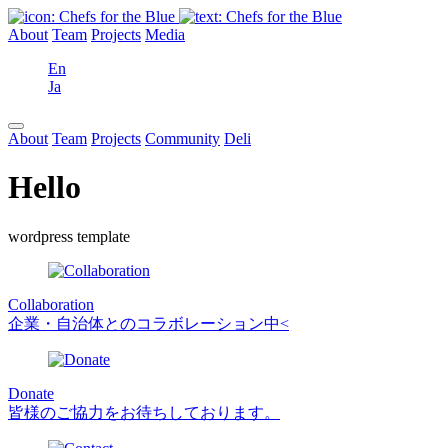
About
Team
Projects
Media
En
Ja
About
Team
Projects
Community
Deli
Hello
wordpress template
Collaboration
企業・自治体とのコラボレーション中<
Donate
皆様のご協力をお待ちしております。