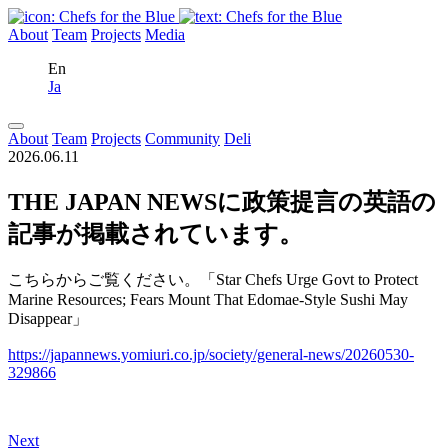
About
Team
Projects
Media
En
Ja
About
Team
Projects
Community
Deli
2026.06.11
THE JAPAN NEWSに政策提言の英語の
記事が掲載されています。
こちらからご覧ください。「Star Chefs Urge Govt to Protect
Marine Resources; Fears Mount That Edomae-Style Sushi May
Disappear」
https://japannews.yomiuri.co.jp/society/general-news/20260530-
329866
Next