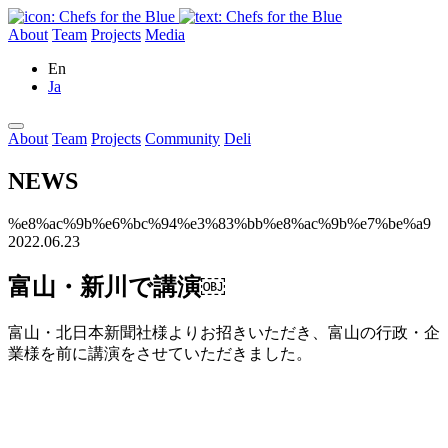
About
Team
Projects
Media
En
Ja
About
Team
Projects
Community
Deli
NEWS
%e8%ac%9b%e6%bc%94%e3%83%bb%e8%ac%9b%e7%be%a9
2022.06.23
富山・新川で講演￼
富山・北日本新聞社様よりお招きいただき、富山の行政・企
業様を前に講演をさせていただきました。