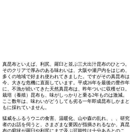
真昆布といえば、利尻、羅臼と並ぶ三大出汁昆布のひとつ。
そのクリアで厚みのある味わいは、大阪や瀬戸内をはじめ、
多くの地域で好まれ使われてきました。ですがその真昆布は
今、大きな危機に直面しています。平成26年を最後の豊作年
に、不漁が続いてきた天然真昆布は、昨年ついに収穫ゼロ。
栽培（養殖）昆布も、味がしっかりと乗る2年ものは激減。
ここ数年は、味わいがどうしても劣る一年即成昆布しかまと
もに採れていません。
猛威をふるうウニの食害、温暖化、山や森の乱れ、、、研究
者のお話を伺うと、さまざまな要因が指摘されるなか、真昆
布の窮状が羅臼や利尻にまで及ぶ可能性は十分あるとのこ