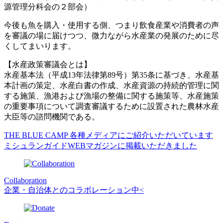
源管理分科会の２部会）
今後も魚を購入・使用する側、つまり飲食産業や消費者の声
を審議の場に届けつつ、微力ながら水産業の発展のために尽
くしてまいります。
【水産政策審議会とは】
水産基本法（平成13年法律第89号）第35条に基づき、水産基
本計画の策定、水産白書の作成、水産資源の持続的管理に関
する施策、漁港および漁場の整備に関する施策等、水産施策
の重要事項について調査審議するために設置された農林水産
大臣等の諮問機関である。
THE BLUE CAMP 各種メディアにご紹介いただいています
ミシュランガイドWEBマガジンに掲載いただきました
Collaboration
企業・自治体とのコラボレーション中<