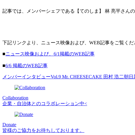
記事では、メンバーシェフである【てのしま】 林 亮平さん
下記リンクより、ニュース映像および、WEB記事をご覧くだ
■
ニュース映像および、6/1掲載のWEB記事
■
6/6 掲載のWEB記事
メンバーインタビューVol.9 Mr. CHEESECAKE 田村 浩二
朝日
Collaboration
企業・自治体とのコラボレーション中<
Donate
皆様のご協力をお待ちしております。