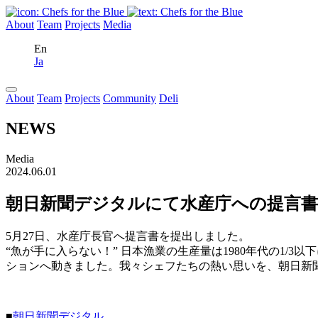
About
Team
Projects
Media
En
Ja
About
Team
Projects
Community
Deli
NEWS
Media
2024.06.01
朝日新聞デジタルにて水産庁への提言
5月27日、水産庁長官へ提言書を提出しました。
“魚が手に入らない！” 日本漁業の生産量は1980年代の1/3以
ションへ動きました。我々シェフたちの熱い思いを、朝日新
■
朝日新聞デジタル