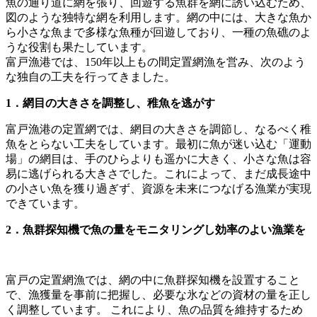
魚の通り道に網を張り、回遊する魚群を網に誘い込むため、
図のような独特な網を利用します。網の中には、大きな魚か
ら小さな魚まで多様な魚種が回遊しており、一種の魚礁のよ
うな役割も果たしています。
富戸漁港では、150年以上もの間定置網漁を営み、次のよう
な独自の工夫を行ってきました。
1．網目の大きさを調整し、稚魚を逃がす
富戸漁港の定置網では、網目の大きさを調節し、なるべく稚
魚をとらない工夫をしています。最初に魚が迷い込む「運動
場」の網目は、手のひらよりも遥かに大きく、小さな魚は容
易に逃げられる大きさでした。これによって、まだ成長途中
の小さい魚を獲り過ぎず、資源を未来につなげる漁業が実現
できています。
2．魚群探知機で魚の量をモニタリングし効率のよい漁業を
富戸の定置網漁では、網の中に魚群探知機を設置すること
で、漁獲量を事前に把握し、必要な氷などの資材の量を正し
く調整しています。 これにより、魚の品質を維持するため