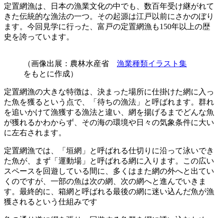
定置網漁は、日本の漁業文化の中でも、数百年受け継がれて
きた伝統的な漁法の一つ。その起源は江戸以前にさかのぼり
ます。今回見学に行った、富戸の定置網漁も150年以上の歴
史を誇っています。
（画像出展：農林水産省
漁業種類イラスト集
をもとに作成）
定置網漁の大きな特徴は、決まった場所に仕掛けた網に入っ
た魚を獲るという点で、「待ちの漁法」と呼ばれます。群れ
を追いかけて漁獲する漁法と違い、網を揚げるまでどんな魚
が獲れるかわからず、その海の環境や日々の気象条件に大い
に左右されます。
定置網漁では、「垣網」と呼ばれる仕切りに沿って泳いでき
た魚が、まず「運動場」と呼ばれる網に入ります。この広い
スペースを回遊している間に、多くはまた網の外へと出てい
くのですが、一部の魚は次の網、次の網へと進んでいきま
す。最終的に、箱網と呼ばれる最後の網に迷い込んだ魚が漁
獲されるという仕組みです