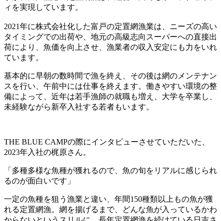
ィを実現しています。
2021年に株式会社化した富戸の定置網漁業は、ニーズの高い
タイミングでの出荷や、地元の高級志向スーパーへの直接出
荷により、魚価を向上させ、漁業者の収入安定にも力をいれ
ています。
基本的に早朝の数時間で漁を終え、その後は網のメンテナン
スを行い、午前中には仕事を終えます。働きやすい環境の整
備によって、近年は若手漁師の就職も増え、大学を卒業し、
未経験ながら新卒入社する若者もいます。
THE BLUE CAMPの際にインタビューさせていただいた、
2023年入社の梶原さん。
「多種多様な魚種が獲れるので、魚の旬をリアルに感じられ
るのが面白いです」
一定の魚種を狙う漁業と違い、年間150種類以上もの魚が獲
れる定置網漁。網を揚げるまで、どんな魚が入っているかわ
からないというスリルに、長年定置網漁を続けている日吉さ