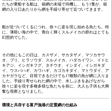
たちが乗船する船は、箱網の末端で待機し、もう1隻が、箱
網の入り口あたりから網を手繰り寄せて近づいてきます。
船が近づいてくるにつれ、徐々に姿を現し始める魚たち。特
に、薄暗い海の中で、青白く輝くスルメイカの群れはとても
幻想的でした。
その他にもこの日は、カスザメ、サカタザメ、マツカサウ
オ、ブリ、ヒラソウダ、スルメイカ、ハダカイワシ、イトヒ
キアジ、イシガキフグ、タチウオ、イシダイ、イシガキダ
イ、ウスバハギ、カワハギ、カゴカキダイ、マトウダイ、ア
カヤガラなど、目視できるだけでも17種類の魚が網に入りま
した。手繰り寄せられた網の中で、水しぶきをあげながら
徐々に姿を現す多種多様な魚たちを前に、大人も子供も大興
奮な視察となりました。
環境と共存する富戸漁港の定置網の仕組み