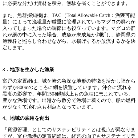
に必要な分だけ資材を積み、無駄を省くことができます。
また、魚群探知機は、TAC（Total Allowable Catch：漁獲可能
量）によって漁獲量が厳重に管理されているマグロの群れが
入ってしまった場合の調節にも役立っています。マグロの群
れが網の中に入った場合、成魚か未成魚か判断し、静岡県の
漁獲枠と照らし合わせながら、水揚げするか放流するかを決
定します。
3．地形を生かした漁業
富戸の定置網は、城ケ崎の急深な地形の特徴を活かし陸から
わずか800mのところに網を設置しています。沖合に流れる
黒潮の影響で、年間150種類以上もの魚種に恵まれている、
豊かな漁場です。出港から数分で漁場に着くので、船の燃料
が少なくて済む点も利点となっています。
4、地域の雇用を創出
「資源管理」としてのサステナビリティとは視点が異なりま
すが、富戸漁港の定置網漁は、経営の面でもサステナビリテ