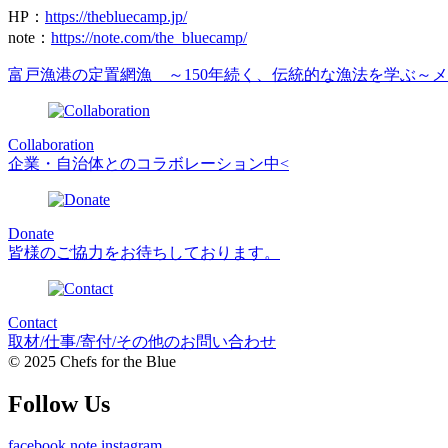
HP：
https://thebluecamp.jp/
note：
https://note.com/the_bluecamp/
富戸漁港の定置網漁 ～150年続く、伝統的な漁法を学ぶ～
メ
Collaboration
企業・自治体とのコラボレーション中<
Donate
皆様のご協力をお待ちしております。
Contact
取材/仕事/寄付/その他のお問い合わせ
© 2025 Chefs for the Blue
Follow Us
facebook
note
instagram