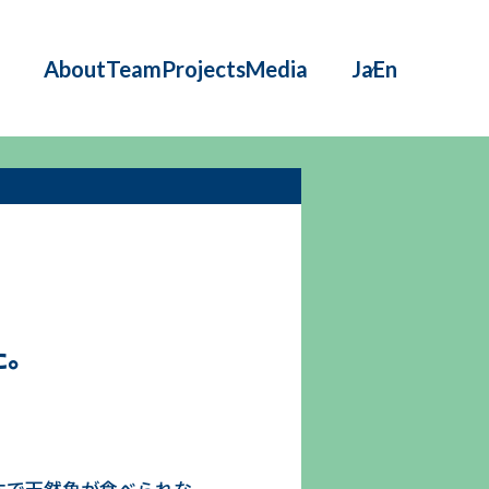
About
Team
Projects
Media
Ja
En
た。
本で天然魚が食べられな