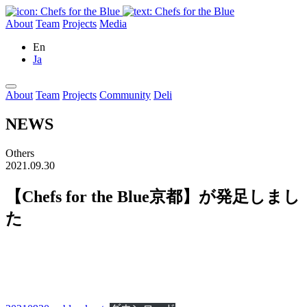
About
Team
Projects
Media
En
Ja
About
Team
Projects
Community
Deli
NEWS
Others
2021.09.30
【Chefs for the Blue京都】が発足しまし
た