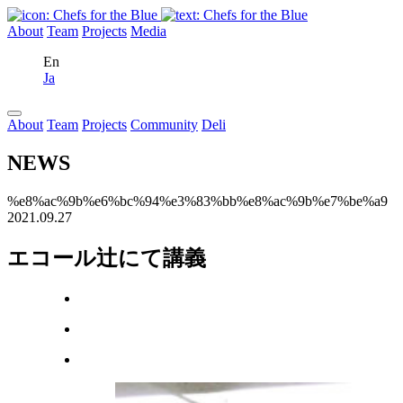
About
Team
Projects
Media
En
Ja
About
Team
Projects
Community
Deli
NEWS
%e8%ac%9b%e6%bc%94%e3%83%bb%e8%ac%9b%e7%be%a9
2021.09.27
エコール辻にて講義