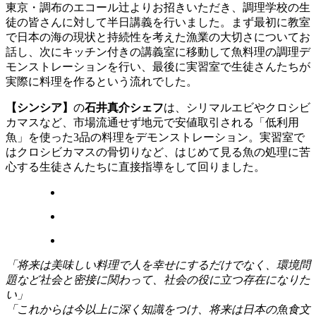
東京・調布のエコール辻よりお招きいただき、調理学校の生
徒の皆さんに対して半日講義を行いました。まず最初に教室
で日本の海の現状と持続性を考えた漁業の大切さについてお
話し、次にキッチン付きの講義室に移動して魚料理の調理デ
モンストレーションを行い、最後に実習室で生徒さんたちが
実際に料理を作るという流れでした。
【シンシア】
の
石井真介シェフ
は、シリマルエビやクロシビ
カマスなど、市場流通せず地元で安値取引される「低利用
魚」を使った3品の料理をデモンストレーション。実習室で
はクロシビカマスの骨切りなど、はじめて見る魚の処理に苦
心する生徒さんたちに直接指導をして回りました。
「将来は美味しい料理で人を幸せにするだけでなく、環境問
題など社会と密接に関わって、社会の役に立つ存在になりた
い」
「これからは今以上に深く知識をつけ、将来は日本の魚食文