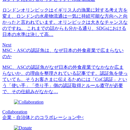
ロンドンオリンピックはイギリス人の漁業に対する考え方を
変え、ロンドンの水産物流通は一気に持続可能な方向へと向
かったと言われています。オリンピックは大きなチャンスな
のですね。 これまでの話からも分かる通り、SDGsにおける
日本の水準は決して高…
Next
MSC・ASCの認証魚は、なぜ日本の外食産業で広まらない
のか
MSC、ASCの認証魚がなぜ日本の外食産業でなかなか広ま
らないか、の理由を整理されている記事です。認証魚を使っ
ていても、そうお客さまに伝えるためには「CoC認証」とい
う「使い手」「売り手」側の認証取得とルール遵守が必要
で、その仕組みがなかな…
Collaboration
企業・自治体とのコラボレーション中<