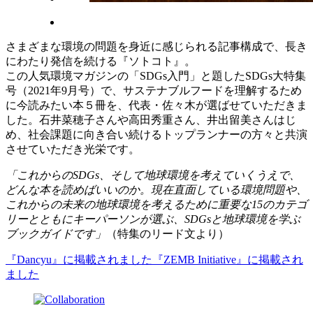
さまざまな環境の問題を身近に感じられる記事構成で、長き
にわたり発信を続ける『ソトコト』。
この人気環境マガジンの「SDGs入門」と題したSDGs大特集
号（2021年9月号）で、サステナブルフードを理解するため
に今読みたい本５冊を、代表・佐々木が選ばせていただきま
した。石井菜穂子さんや高田秀重さん、井出留美さんはじ
め、社会課題に向き合い続けるトップランナーの方々と共演
させていただき光栄です。
「これからのSDGs、そして地球環境を考えていくうえで、
どんな本を読めばいいのか。現在直面している環境問題や、
これからの未来の地球環境を考えるために重要な15のカテゴ
リーとともにキーパーソンが選ぶ、SDGsと地球環境を学ぶ
ブックガイドです」
（特集のリード文より）
『Dancyu』に掲載されました
『ZEMB Initiative』に掲載され
ました