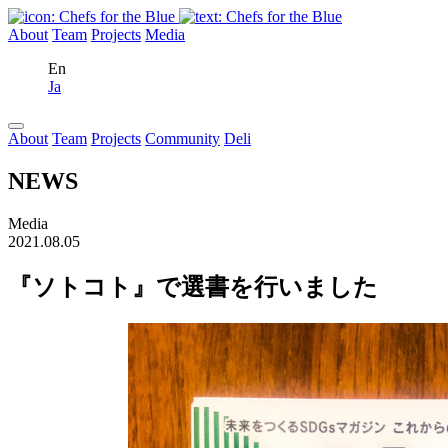
About
Team
Projects
Media
En
Ja
About
Team
Projects
Community
Deli
NEWS
Media
2021.08.05
『ソトコト』で選書を行いました