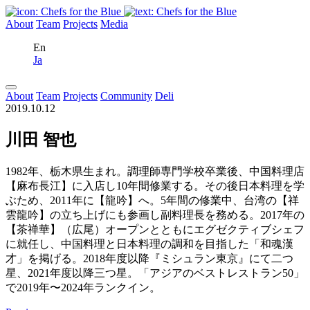
About
Team
Projects
Media
En
Ja
About
Team
Projects
Community
Deli
2019.10.12
川田 智也
1982年、栃木県生まれ。調理師専門学校卒業後、中国料理店
【麻布長江】に入店し10年間修業する。その後日本料理を学
ぶため、2011年に【龍吟】へ。5年間の修業中、台湾の【祥
雲龍吟】の立ち上げにも参画し副料理長を務める。2017年の
【茶禅華】（広尾）オープンとともにエグゼクティブシェフ
に就任し、中国料理と日本料理の調和を目指した「和魂漢
才」を掲げる。2018年度以降『ミシュラン東京』にて二つ
星、2021年度以降三つ星。「アジアのベストレストラン50」
で2019年〜2024年ランクイン。