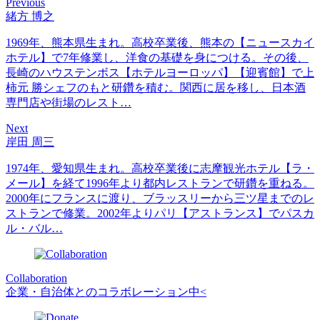
Previous
緒方 博之
1969年、熊本県生まれ。高校卒業後、熊本の【ニュースカイ
ホテル】で7年修業し、洋食の基礎を身につける。その後、
長崎のハウステンボス【ホテルヨーロッパ】【迎賓館】で上
柿元 勝シェフのもと研鑽を積む。関西に居を移し、日本酒
専門店や街場のレスト…
Next
岸田 周三
1974年、愛知県生まれ。高校卒業後に志摩観光ホテル【ラ・
メール】を経て1996年より都内レストランで研鑽を重ねる。
2000年にフランスに渡り、ブラッスリーから三ツ星までのレ
ストランで修業。2002年よりパリ【アストランス】でパスカ
ル・バル…
Collaboration
企業・自治体とのコラボレーション中<