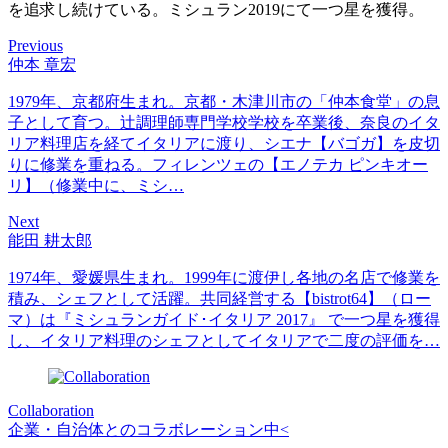
を追求し続けている。ミシュラン2019にて一つ星を獲得。
Previous
仲本 章宏
1979年、京都府生まれ。京都・木津川市の「仲本食堂」の息
子として育つ。辻調理師専門学校学校を卒業後、奈良のイタ
リア料理店を経てイタリアに渡り、シエナ【バゴガ】を皮切
りに修業を重ねる。フィレンツェの【エノテカ ピンキオー
リ】（修業中に、ミシ…
Next
能田 耕太郎
1974年、愛媛県生まれ。1999年に渡伊し各地の名店で修業を
積み、シェフとして活躍。共同経営する【bistrot64】（ロー
マ）は『ミシュランガイド･イタリア 2017』 で一つ星を獲得
し、イタリア料理のシェフとしてイタリアで二度の評価を…
Collaboration
企業・自治体とのコラボレーション中<