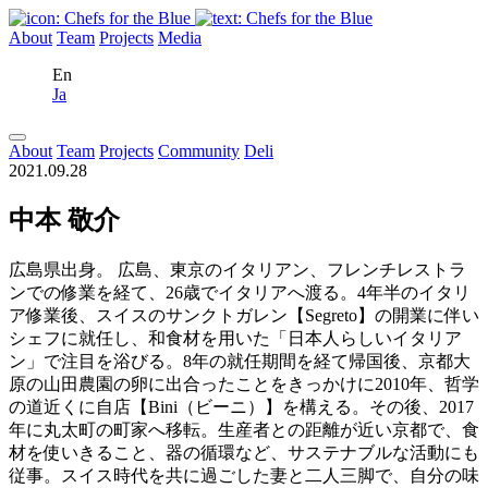
About
Team
Projects
Media
En
Ja
About
Team
Projects
Community
Deli
2021.09.28
中本 敬介
広島県出身。 広島、東京のイタリアン、フレンチレストラ
ンでの修業を経て、26歳でイタリアへ渡る。4年半のイタリ
ア修業後、スイスのサンクトガレン【Segreto】の開業に伴い
シェフに就任し、和食材を用いた「日本人らしいイタリア
ン」で注目を浴びる。8年の就任期間を経て帰国後、京都大
原の山田農園の卵に出合ったことをきっかけに2010年、哲学
の道近くに自店【Bini（ビーニ）】を構える。その後、2017
年に丸太町の町家へ移転。生産者との距離が近い京都で、食
材を使いきること、器の循環など、サステナブルな活動にも
従事。スイス時代を共に過ごした妻と二人三脚で、自分の味