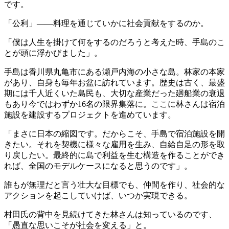
です。
「公利」——料理を通じていかに社会貢献をするのか。
「僕は人生を掛けて何をするのだろうと考えた時、手島のこ
とが頭に浮かびました」。
手島は香川県丸亀市にある瀬戸内海の小さな島。林家の本家
があり、自身も毎年お盆に訪れています。歴史は古く、最盛
期には千人近くいた島民も、大切な産業だった廻船業の衰退
もあり今ではわずか16名の限界集落に。ここに林さんは宿泊
施設を建設するプロジェクトを進めています。
「まさに日本の縮図です。だからこそ、手島で宿泊施設を開
きたい。それを契機に様々な雇用を生み、自給自足の形を取
り戻したい。最終的に島で利益を生む構造を作ることができ
れば、全国のモデルケースになると思うのです」。
誰もが無理だと言う壮大な目標でも、仲間を作り、社会的な
アクションを起こしていけば、いつか実現できる。
村田氏の背中を見続けてきた林さんは知っているのです、
「愚直な思いこそが社会を変える」と。