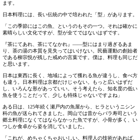
ます。
日本料理には、長い伝統の中で培われた「型」があります。
「この季節にはこの魚、というのもその一つ。それは確かに
素晴らしい文化ですが、型が全てではないはずです。
『茶にてあれ、茶にてなかれ』——型にはまり過ぎるあま
り、茶の湯の本質を見失ってはいけない。民藝運動の創始者
である柳宗悦が残した戒めの言葉です。僕は、料理も同じだ
と思います。
日本は東西に長く、地域によって獲れる魚が違うし、食べ方
も違う。日本料理は京都だけじゃない。もっと広いはずだ
し、いろんな形があっていい。そう考えたら、知名度の低い
魚を使うことだって、少しも特殊じゃないですよね」
ある日は、125年続く瀬戸内の魚屋から、ヒラというニシン
科の魚が送られてきました。岡山では昔からバラ寿司という
郷土料理になくてはならなかった魚ですが、小骨が多く、い
つしか食卓から姿を消していました。
「これが、めちゃくちゃおいしい。料理人の技術があれば、