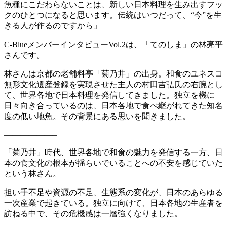
魚種にこだわらないことは、新しい日本料理を生み出すフッ
クのひとつになると思います。伝統はいつだって、“今”を生
きる人が作るのですから」
C-BlueメンバーインタビューVol.2は、「てのしま」の林亮平
さんです。
林さんは京都の老舗料亭「菊乃井」の出身。和食のユネスコ
無形文化遺産登録を実現させた主人の村田吉弘氏の右腕とし
て、世界各地で日本料理を発信してきました。独立を機に
日々向き合っているのは、日本各地で食べ継がれてきた知名
度の低い地魚。その背景にある思いを聞きました。
——————–
「菊乃井」時代、世界各地で和食の魅力を発信する一方、日
本の食文化の根本が揺らいでいることへの不安を感じていた
という林さん。
担い手不足や資源の不足、生態系の変化が、日本のあらゆる
一次産業で起きている。独立に向けて、日本各地の生産者を
訪ねる中で、その危機感は一層強くなりました。