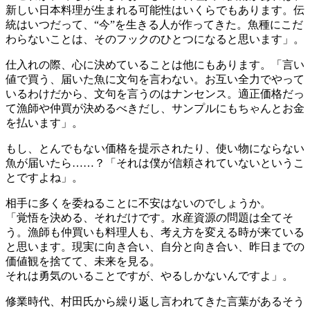
新しい日本料理が生まれる可能性はいくらでもあります。伝
統はいつだって、“今”を生きる人が作ってきた。魚種にこだ
わらないことは、そのフックのひとつになると思います」。
仕入れの際、心に決めていることは他にもあります。「言い
値で買う、届いた魚に文句を言わない。お互い全力でやって
いるわけだから、文句を言うのはナンセンス。適正価格だっ
て漁師や仲買が決めるべきだし、サンプルにもちゃんとお金
を払います」。
もし、とんでもない価格を提示されたり、使い物にならない
魚が届いたら……？「それは僕が信頼されていないというこ
とですよね」。
相手に多くを委ねることに不安はないのでしょうか。
「覚悟を決める、それだけです。水産資源の問題は全てそ
う。漁師も仲買いも料理人も、考え方を変える時が来ている
と思います。現実に向き合い、自分と向き合い、昨日までの
価値観を捨てて、未来を見る。
それは勇気のいることですが、やるしかないんですよ」。
修業時代、村田氏から繰り返し言われてきた言葉があるそう