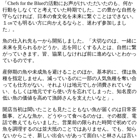
「Chefs for the Blueの活動にお声がけいただいたのも、何か
行動をしなくてと考えていた時期でした。この豊かな自然を
守らなければ、日本の食文化を未来に繋ぐことはできない。
１㎝でも明るい方に向かえるならと、迷わず参加しまし
た」。
魚の仕入れ先も一から開拓しました。「大切なのは、一緒に
未来を見られるかどうか。志を同じくする人とは、自然に繋
がっていきます。皆、協業しなければ前に進めないとわかっ
ているのです。
産卵期の魚や未成魚を避けることのほか、基本的に、僕は魚
種を指定しません。減っているのに一部の人気魚種を奪い合
っても仕方がない。それよりは地元でしか消費されていな
い、もしくは地元ですら使い方を忘れてしまった、知名度の
低い魚の価値を高めて漁師さんを支えたいなと」。
開店当初は聞いたことも見たこともない魚が届くのは日常茶
飯事。どんな魚か、どうやって食べるのかは、その都度、電
話で教えてもらいました。営業前の限られた時間で初めての
魚を調理するのは並大抵のことではありません。でも、知ら
ないからこそ、新しい出会いがあって面白いと林さんは言い