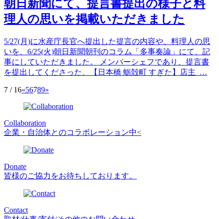
朝日新聞にて、提言書提出の様子と料
理人の思いを掲載いただきました
5/27(月)に水産庁長官へ提出した提言の内容や、料理人の思
いを、6/25(火)朝日新聞朝刊のコラム「多事奏論」にて、記
事にしていただきました。 メンバーシェフであり、提言書
を提出してくださった、【日本橋 蛎殻町 すぎた】店主 …
7 / 16
«
5
6
7
8
9
»
Collaboration
企業・自治体とのコラボレーション中<
Donate
皆様のご協力をお待ちしております。
Contact