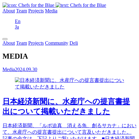
About
Team
Projects
Media
En
Ja
About
Team
Projects
Community
Deli
MEDIA
Media
2024.09.30
日本経済新聞に、水産庁への提言書提
出について掲載いただきました
日本経済新聞、「ルポ迫真 消える魚、創るサカナ」におい
て、水産庁への提言書提出について言及いただきました。
記事の全文は、下記よりご覧いただけます。■日本経済新聞