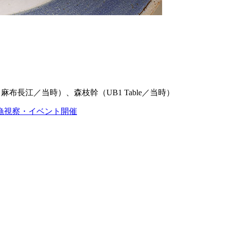
長江／当時）、森枝幹（UB1 Table／当時）
漁視察・イベント開催