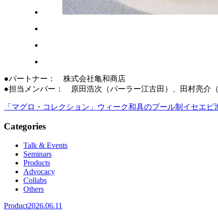
●パートナー： 株式会社亀和商店
●担当メンバー： 原田浩次（パーラー江古田）、田村亮介（麻布
「マグロ・コレクション」ウィーク
和具のプール制イセエビ
Categories
Talk & Events
Seminars
Products
Advocacy
Collabs
Others
Product
2026.06.11