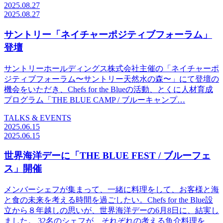
2025.08.27
2025.08.27
サントリー「ネイチャーポジティブフォーラム」
登壇
サントリーホールディングス株式会社主催の「ネイチャーポ
ジティブフォーラム〜サントリー天然水の森〜」にて登壇の
機会をいただき、Chefs for the Blueの活動、とくに人材育成
プログラム「THE BLUE CAMP / ブルーキャンプ…
TALKS & EVENTS
2025.06.15
2025.06.15
世界海洋デーに「THE BLUE FEST / ブルーフェ
ス」開催
メンバーシェフが集まって、一緒に料理をして、お客様と海
と食の未来を考える時間を過ごしたい。Chefs for the Blue設
立から８年越しの思いが、世界海洋デーの6月8日に、結実し
ました。 32名のシェフが、それぞれの考える魚介料理を