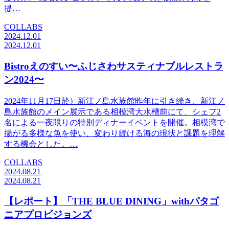
提…
COLLABS
2024.12.01
2024.12.01
Bistroえのすい〜ふじさわサスティナブルレストラ
ン2024〜
2024年11月17日於）新江ノ島水族館昨年に引き続き、新江ノ
島水族館のメイン展示である相模湾大水槽前にて、シェフ2
名による一夜限りの特別ディナーイベントを開催。相模湾で
揚がる多様な魚を使い、変わり続ける海の現状と課題を理解
する機会とした。…
COLLABS
2024.08.21
2024.08.21
【レポート】「THE BLUE DINING」withパタゴ
ニアプロビジョンズ