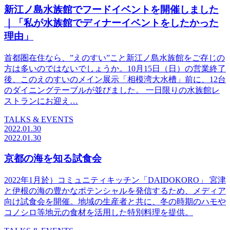
新江ノ島水族館でフードイベントを開催しました
｜「私が水族館でディナーイベントをしたかった
理由」
首都圏在住なら、”えのすい”こと新江ノ島水族館をご存じの
方は多いのではないでしょうか。10月15日（日）の営業終了
後、このえのすいのメイン展示「相模湾大水槽」前に、12台
のダイニングテーブルが並びました。 一日限りの水族館レ
ストランにお迎え…
TALKS & EVENTS
2022.01.30
2022.01.30
京都の海を知る試食会
2022年1月於）コミュニティキッチン「DAIDOKORO」 宮津
と伊根の海の豊かなポテンシャルを発信するため、メディア
向け試食会を開催。地域の生産者と共に、冬の時期のハモや
コノシロ等地元の食材を活用した特別料理を提供。