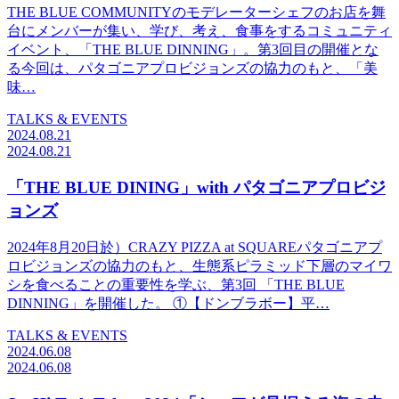
THE BLUE COMMUNITYのモデレーターシェフのお店を舞
台にメンバーが集い、学び、考え、食事をするコミュニティ
イベント、「THE BLUE DINNING」。第3回目の開催とな
る今回は、パタゴニアプロビジョンズの協力のもと、「美
味…
TALKS & EVENTS
2024.08.21
2024.08.21
「THE BLUE DINING」with パタゴニアプロビジ
ョンズ
2024年8月20日於）CRAZY PIZZA at SQUAREパタゴニアプ
ロビジョンズの協力のもと、生態系ピラミッド下層のマイワ
シを食べることの重要性を学ぶ、第3回 「THE BLUE
DINNING」を開催した。 ①【ドンブラボー】平…
TALKS & EVENTS
2024.06.08
2024.06.08