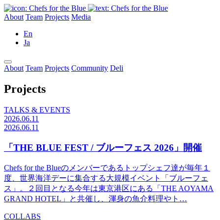
About
Team
Projects
Media
En
Ja
About
Team
Projects
Community
Deli
Projects
TALKS & EVENTS
2026.06.11
2026.06.11
「THE BLUE FEST / ブルーフェス 2026」開催
Chefs for the Blueのメンバーであるトップシェフ達が毎年１
度、世界海洋デーに集合する大規模イベント「ブルーフェ
ス」。２回目となる今年は東京港区にある「THE AOYAMA
GRAND HOTEL」と共催し、渾身の魚介料理やト…
COLLABS