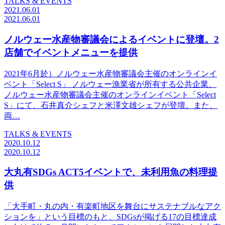
TALKS & EVENTS
2021.06.01
2021.06.01
ノルウェー水産物審議会によるイベントに登壇。2
店舗でイベントメニューを提供
2021年6月於）ノルウェー水産物審議会主催のオンラインイ
ベント「Select S」 ノルウェー漁業省が所有する公共企業、
ノルウェー水産物審議会主催のオンラインイベント「Select
S」にて、石井真介シェフと米澤文雄シェフが登壇。また、
両…
TALKS & EVENTS
2020.10.12
2020.10.12
大丸有SDGs ACT5イベントで、未利用魚の料理提
供
「大手町・丸の内・有楽町地区を舞台にサステナブルなアク
ションを」という目標のもと、SDGsが掲げる17の目標達成