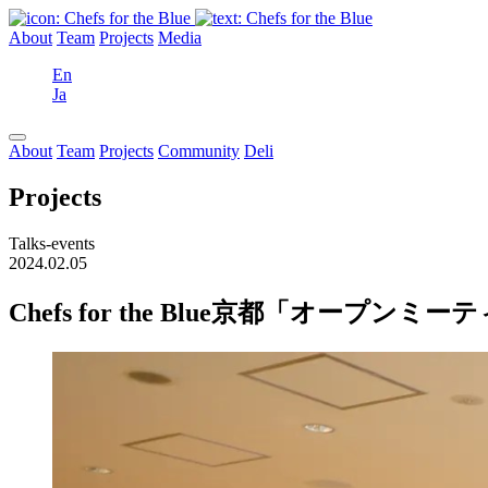
About
Team
Projects
Media
En
Ja
About
Team
Projects
Community
Deli
Projects
Talks-events
2024.02.05
Chefs for the Blue京都「オープンミ