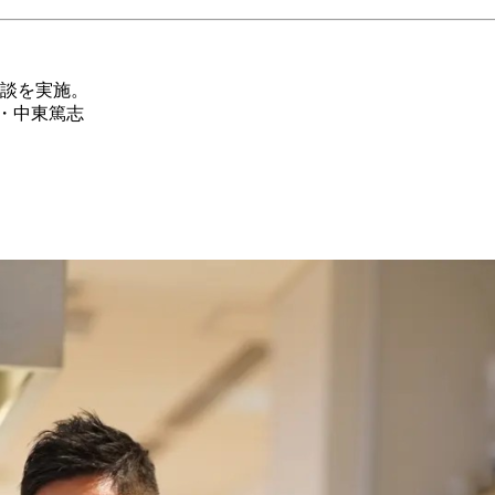
対談を実施。
ー・中東篤志