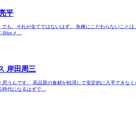
林亮平
。でも、それが全てではないはず。 魚種にこだわらないこと
Blueメ…
ス 岸田周三
思うんです。 高品質の食材が枯渇して安定的に入手できなく
る時代になるはずで…