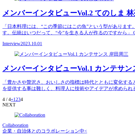
メンバーインタビューVol.2 てのしま 
「日本料理には、“この季節にはこの魚”という型があります
す。伝統はいつだって、“今”を生きる人が作るのですから」 C-
Interview
2023.10.01
メンバーインタビューVol.1 カンテサン
「豊かさや贅沢さ、おいしさの指標は時代とともに変化すると
を提供する事は難しく、料理人に技術やアイデアが求められ
4 / 4
«
1
2
3
4
NEXT
Collaboration
企業・自治体とのコラボレーション中<