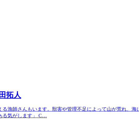
室田拓人
える漁師さんもいます。獣害や管理不足によって山が荒れ、海
る気がします」 C…