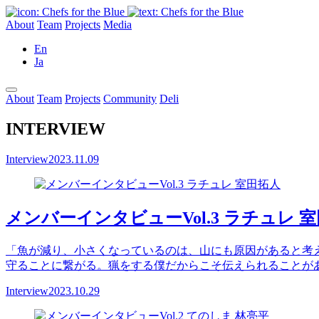
About
Team
Projects
Media
En
Ja
About
Team
Projects
Community
Deli
INTERVIEW
Interview
2023.11.09
メンバーインタビューVol.3 ラチュレ 
「魚が減り、小さくなっているのは、山にも原因があると考
守ることに繋がる。猟をする僕だからこそ伝えられることがあ
Interview
2023.10.29