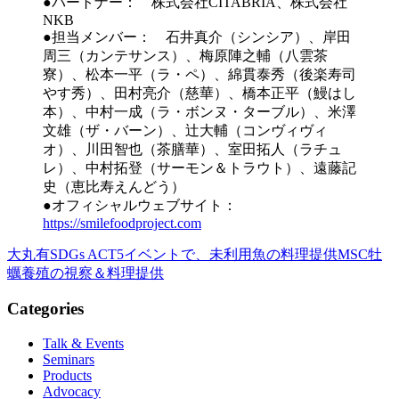
●パートナー： 株式会社CITABRIA、株式会社
NKB
●担当メンバー： 石井真介（シンシア）、岸田
周三（カンテサンス）、梅原陣之輔（八雲茶
寮）、松本一平（ラ・ペ）、綿貫泰秀（後楽寿司
やす秀）、田村亮介（慈華）、橋本正平（鰻はし
本）、中村一成（ラ・ボンヌ・ターブル）、米澤
文雄（ザ・バーン）、辻大輔（コンヴィヴィ
オ）、川田智也（茶膳華）、室田拓人（ラチュ
レ）、中村拓登（サーモン＆トラウト）、遠藤記
史（恵比寿えんどう）
●オフィシャルウェブサイト：
https://smilefoodproject.com
大丸有SDGs ACT5イベントで、未利用魚の料理提供
MSC牡
蠣養殖の視察＆料理提供
Categories
Talk & Events
Seminars
Products
Advocacy