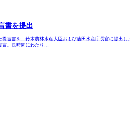
言書を提出
た提言書を、鈴木農林水産大臣および藤田水産庁長官に提出し
提言。長時間にわたり…